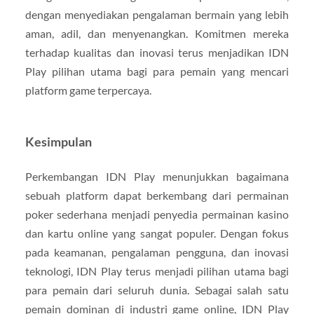
dengan menyediakan pengalaman bermain yang lebih
aman, adil, dan menyenangkan. Komitmen mereka
terhadap kualitas dan inovasi terus menjadikan IDN
Play pilihan utama bagi para pemain yang mencari
platform game terpercaya.
Kesimpulan
Perkembangan IDN Play menunjukkan bagaimana
sebuah platform dapat berkembang dari permainan
poker sederhana menjadi penyedia permainan kasino
dan kartu online yang sangat populer. Dengan fokus
pada keamanan, pengalaman pengguna, dan inovasi
teknologi, IDN Play terus menjadi pilihan utama bagi
para pemain dari seluruh dunia. Sebagai salah satu
pemain dominan di industri game online, IDN Play