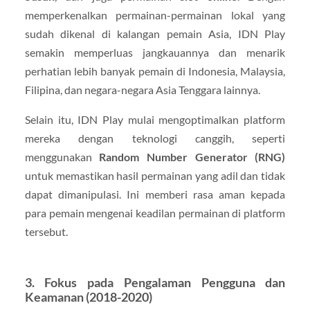
memperkenalkan permainan-permainan lokal yang
sudah dikenal di kalangan pemain Asia, IDN Play
semakin memperluas jangkauannya dan menarik
perhatian lebih banyak pemain di Indonesia, Malaysia,
Filipina, dan negara-negara Asia Tenggara lainnya.
Selain itu, IDN Play mulai mengoptimalkan platform
mereka dengan teknologi canggih, seperti
menggunakan
Random Number Generator (RNG)
untuk memastikan hasil permainan yang adil dan tidak
dapat dimanipulasi. Ini memberi rasa aman kepada
para pemain mengenai keadilan permainan di platform
tersebut.
3. Fokus pada Pengalaman Pengguna dan
Keamanan (2018-2020)