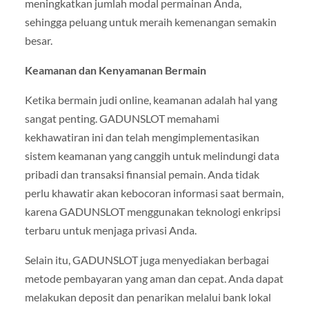
meningkatkan jumlah modal permainan Anda,
sehingga peluang untuk meraih kemenangan semakin
besar.
Keamanan dan Kenyamanan Bermain
Ketika bermain judi online, keamanan adalah hal yang
sangat penting. GADUNSLOT memahami
kekhawatiran ini dan telah mengimplementasikan
sistem keamanan yang canggih untuk melindungi data
pribadi dan transaksi finansial pemain. Anda tidak
perlu khawatir akan kebocoran informasi saat bermain,
karena GADUNSLOT menggunakan teknologi enkripsi
terbaru untuk menjaga privasi Anda.
Selain itu, GADUNSLOT juga menyediakan berbagai
metode pembayaran yang aman dan cepat. Anda dapat
melakukan deposit dan penarikan melalui bank lokal