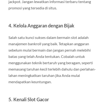
jackpot. Jangan lewatkan informasi terbaru tentang
promosi yang tersedia di situs.
4. Kelola Anggaran dengan Bijak
Salah satu kunci sukses dalam bermain slot adalah
manajemen bankroll yang baik. Tetapkan anggaran
sebelum mulai bermain dan jangan pernah melebihi
batas yang telah Anda tentukan. Cobalah untuk
menggunakan teknik bertaruh yang beragam, seperti
memasang taruhan kecil terlebih dahulu dan perlahan-
lahan meningkatkan taruhan jika Anda mulai
mendapatkan keuntungan.
5. Kenali Slot Gacor