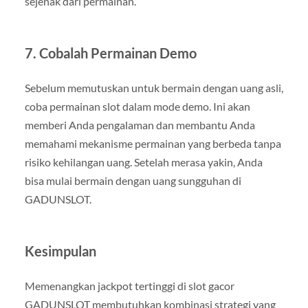
sejenak dari permainan.
7. Cobalah Permainan Demo
Sebelum memutuskan untuk bermain dengan uang asli,
coba permainan slot dalam mode demo. Ini akan
memberi Anda pengalaman dan membantu Anda
memahami mekanisme permainan yang berbeda tanpa
risiko kehilangan uang. Setelah merasa yakin, Anda
bisa mulai bermain dengan uang sungguhan di
GADUNSLOT.
Kesimpulan
Memenangkan jackpot tertinggi di slot gacor
GADUNSLOT membutuhkan kombinasi strategi yang