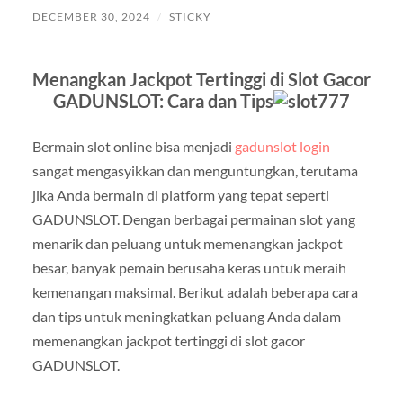
DECEMBER 30, 2024
/
STICKY
Menangkan Jackpot Tertinggi di Slot Gacor
GADUNSLOT: Cara dan Tips
Bermain slot online bisa menjadi
gadunslot login
sangat mengasyikkan dan menguntungkan, terutama
jika Anda bermain di platform yang tepat seperti
GADUNSLOT. Dengan berbagai permainan slot yang
menarik dan peluang untuk memenangkan jackpot
besar, banyak pemain berusaha keras untuk meraih
kemenangan maksimal. Berikut adalah beberapa cara
dan tips untuk meningkatkan peluang Anda dalam
memenangkan jackpot tertinggi di slot gacor
GADUNSLOT.