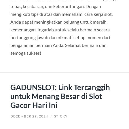
tepat, kesabaran, dan keberuntungan. Dengan
mengikuti tips di atas dan memahami cara kerja slot,
Anda dapat meningkatkan peluang untuk meraih
kemenangan. Ingatlah untuk selalu bermain secara
bertanggung jawab dan nikmati setiap momen dari
pengalaman bermain Anda. Selamat bermain dan
semoga sukses!
GADUNSLOT: Link Tercanggih
untuk Menang Besar di Slot
Gacor Hari Ini
DECEMBER 29, 2024
/
STICKY