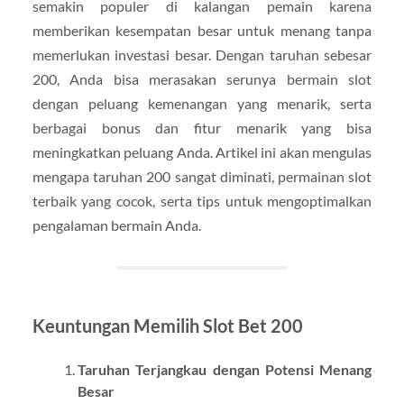
semakin populer di kalangan pemain karena
memberikan kesempatan besar untuk menang tanpa
memerlukan investasi besar. Dengan taruhan sebesar
200, Anda bisa merasakan serunya bermain slot
dengan peluang kemenangan yang menarik, serta
berbagai bonus dan fitur menarik yang bisa
meningkatkan peluang Anda. Artikel ini akan mengulas
mengapa taruhan 200 sangat diminati, permainan slot
terbaik yang cocok, serta tips untuk mengoptimalkan
pengalaman bermain Anda.
Keuntungan Memilih Slot Bet 200
Taruhan Terjangkau dengan Potensi Menang
Besar