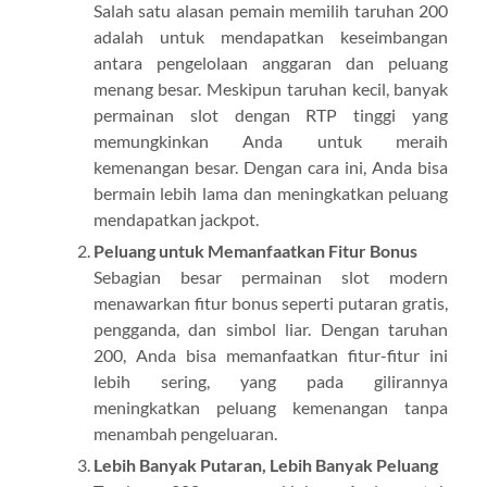
Salah satu alasan pemain memilih taruhan 200
adalah untuk mendapatkan keseimbangan
antara pengelolaan anggaran dan peluang
menang besar. Meskipun taruhan kecil, banyak
permainan slot dengan RTP tinggi yang
memungkinkan Anda untuk meraih
kemenangan besar. Dengan cara ini, Anda bisa
bermain lebih lama dan meningkatkan peluang
mendapatkan jackpot.
Peluang untuk Memanfaatkan Fitur Bonus
Sebagian besar permainan slot modern
menawarkan fitur bonus seperti putaran gratis,
pengganda, dan simbol liar. Dengan taruhan
200, Anda bisa memanfaatkan fitur-fitur ini
lebih sering, yang pada gilirannya
meningkatkan peluang kemenangan tanpa
menambah pengeluaran.
Lebih Banyak Putaran, Lebih Banyak Peluang