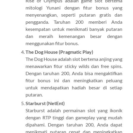
Rise of Olympus adalah game slot bertema
mitologi Yunani dengan fitur bonus yang
menyenangkan, seperti putaran gratis dan
pengganda. Taruhan 200 memberi Anda
kesempatan untuk menikmati banyak putaran
dan meraih kemenangan besar dengan
menggunakan fitur bonus.
The Dog House (Pragmatic Play)
The Dog House adalah slot bertema anjing yang
menawarkan fitur sticky wilds dan free spins.
Dengan taruhan 200, Anda bisa mengaktifkan
fitur bonus ini dan meningkatkan peluang
untuk mendapatkan hadiah besar di setiap
putaran.
Starburst (NetEnt)
Starburst adalah permainan slot yang ikonik
dengan RTP tinggi dan gameplay yang mudah
dipahami. Dengan taruhan 200, Anda dapat
menikmati putaran cepat dan meningkatkan