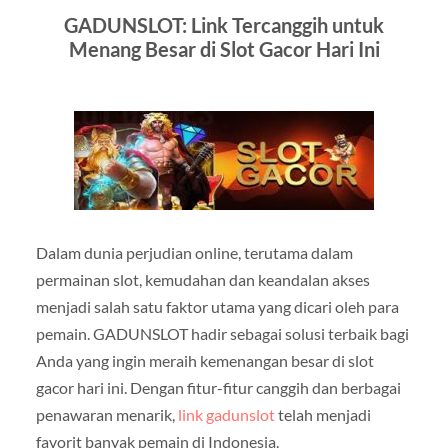
GADUNSLOT: Link Tercanggih untuk
Menang Besar di Slot Gacor Hari Ini
Dalam dunia perjudian online, terutama dalam
permainan slot, kemudahan dan keandalan akses
menjadi salah satu faktor utama yang dicari oleh para
pemain. GADUNSLOT hadir sebagai solusi terbaik bagi
Anda yang ingin meraih kemenangan besar di slot
gacor hari ini. Dengan fitur-fitur canggih dan berbagai
penawaran menarik,
link gadunslot
telah menjadi
favorit banyak pemain di Indonesia.