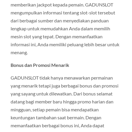
memberikan jackpot kepada pemain. GADUNSLOT
mengumpulkan informasi tentang slot-slot tersebut
dari berbagai sumber dan menyediakan panduan
lengkap untuk memudahkan Anda dalam memilih
mesin slot yang tepat. Dengan memanfaatkan
informasi ini, Anda memiliki peluang lebih besar untuk
menang.
Bonus dan Promosi Menarik
GADUNSLOT tidak hanya menawarkan permainan
yang menarik tetapi juga berbagai bonus dan promosi
yang sayang untuk dilewatkan. Dari bonus selamat
datang bagi member baru hingga promo harian dan
mingguan, setiap pemain bisa mendapatkan
keuntungan tambahan saat bermain. Dengan
memanfaatkan berbagai bonus ini, Anda dapat