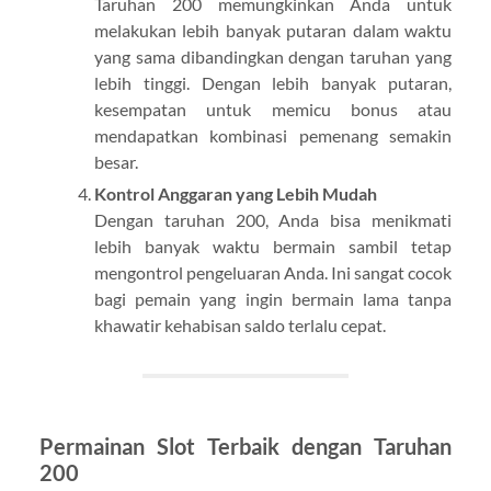
Taruhan 200 memungkinkan Anda untuk
melakukan lebih banyak putaran dalam waktu
yang sama dibandingkan dengan taruhan yang
lebih tinggi. Dengan lebih banyak putaran,
kesempatan untuk memicu bonus atau
mendapatkan kombinasi pemenang semakin
besar.
Kontrol Anggaran yang Lebih Mudah
Dengan taruhan 200, Anda bisa menikmati
lebih banyak waktu bermain sambil tetap
mengontrol pengeluaran Anda. Ini sangat cocok
bagi pemain yang ingin bermain lama tanpa
khawatir kehabisan saldo terlalu cepat.
Permainan Slot Terbaik dengan Taruhan
200