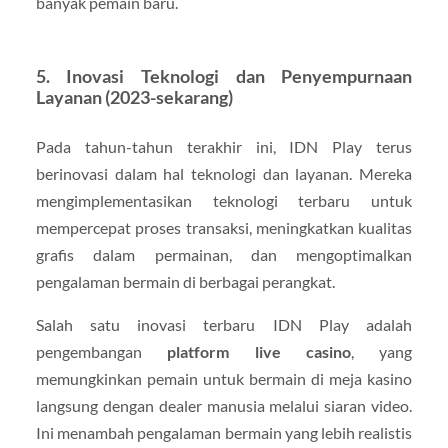
banyak pemain baru.
5. Inovasi Teknologi dan Penyempurnaan
Layanan (2023-sekarang)
Pada tahun-tahun terakhir ini, IDN Play terus
berinovasi dalam hal teknologi dan layanan. Mereka
mengimplementasikan teknologi terbaru untuk
mempercepat proses transaksi, meningkatkan kualitas
grafis dalam permainan, dan mengoptimalkan
pengalaman bermain di berbagai perangkat.
Salah satu inovasi terbaru IDN Play adalah
pengembangan
platform live casino
, yang
memungkinkan pemain untuk bermain di meja kasino
langsung dengan dealer manusia melalui siaran video.
Ini menambah pengalaman bermain yang lebih realistis