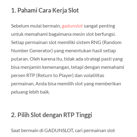
1. Pahami Cara Kerja Slot
Sebelum mulai bermain,
gadunslot
sangat penting
untuk memahami bagaimana mesin slot berfungsi.
Setiap permainan slot memiliki sistem RNG (Random
Number Generator) yang menentukan hasil setiap
putaran. Oleh karena itu, tidak ada strategi pasti yang
bisa menjamin kemenangan, tetapi dengan memahami
persen RTP (Return to Player) dan volatilitas
permainan, Anda bisa memilih slot yang memberikan
peluang lebih baik.
2. Pilih Slot dengan RTP Tinggi
Saat bermain di GADUNSLOT, cari permainan slot