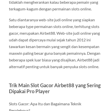
tidaklah mengherankan kalau beberapa pemain yang
terkagum-kagum dengan permainan slots online.
Satu diantaranya web-site judi online yang siapkan
beberapa type permainan slots online, terhitung slots
gacor, merupakan Airbet88. Web-site judi online yang
udah dapat dipercaya mulai sejak tahun 2012 ini
tawarkan kesan bermain yang sengit dan kesempatan
maxwin paling besar guna banyak pemainnya. Dengan
beberapa spek luar biasa yang disajikan, Airbet88 jadi
alternatif penting untuk banyak penyuka slots online.
Trik Main Slot Gacor Airbet88 yang Sering
Dipakai Pro Player
Slots Gacor: Apa Itu dan Bagaimana Teknik
Perolehnya?