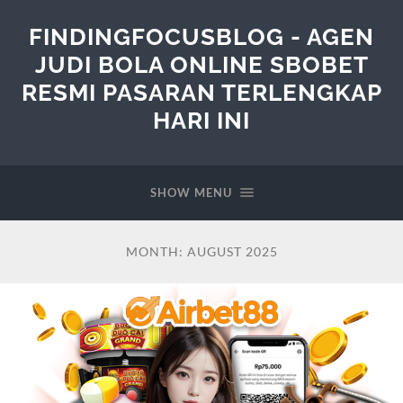
FINDINGFOCUSBLOG - AGEN
JUDI BOLA ONLINE SBOBET
RESMI PASARAN TERLENGKAP
HARI INI
SHOW MENU
MONTH:
AUGUST 2025