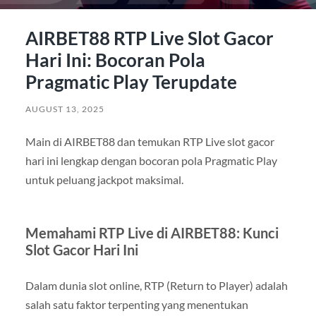
AIRBET88 RTP Live Slot Gacor
Hari Ini: Bocoran Pola
Pragmatic Play Terupdate
AUGUST 13, 2025
Main di AIRBET88 dan temukan RTP Live slot gacor
hari ini lengkap dengan bocoran pola Pragmatic Play
untuk peluang jackpot maksimal.
Memahami RTP Live di AIRBET88: Kunci
Slot Gacor Hari Ini
Dalam dunia slot online, RTP (Return to Player) adalah
salah satu faktor terpenting yang menentukan