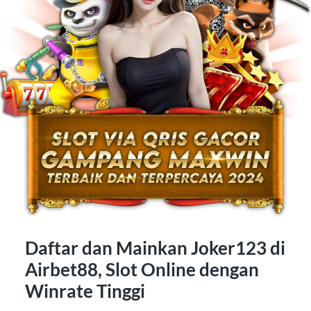
Daftar dan Mainkan Joker123 di
Airbet88, Slot Online dengan
Winrate Tinggi