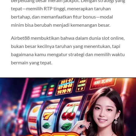
berpeluang besar meraih jackpot. Dengan strategi yang
tepat—memilih RTP tinggi, menerapkan taruhan
bertahap, dan memanfaatkan fitur bonus—modal
minim bisa berubah menjadi kemenangan besar.
Airbet88 membuktikan bahwa dalam dunia slot online,
bukan besar kecilnya taruhan yang menentukan, tapi
bagaimana kamu mengatur strategi dan memilih waktu
bermain yang tepat.