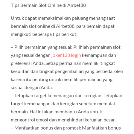
Tips Bermain Slot Online di Airbet88
Untuk dapat memaksimalkan peluang menang saat
bermain slot online di Airbet88, para pemain dapat
mengikuti beberapa tips berikut:
– Pilih permainan yang sesuai: Pilihlah permainan slot
yang sesuai dengan
joker123 login
kemampuan dan
preferensi Anda. Setiap permainan memiliki tingkat
kesulitan dan tingkat pengembalian yang berbeda, oleh
karena itu penting untuk memilih permainan yang
sesuai dengan Anda.
– Tetapkan target kemenangan dan kerugian: Tetapkan
target kemenangan dan kerugian sebelum memulai
bermain. Hal ini akan membantu Anda untuk
mengontrol emosi dan menghindari kerugian besar.
– Manfaatkan bonus dan promosi: Manfaatkan bonus