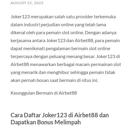
AUGUST 21, 2025
Joker123 merupakan salah satu provider terkemuka
dalam industri perjudian online yang telah lama
dikenal oleh para pemain slot online. Dengan adanya
kerjasama antara Joker123 dan Airbet88, para pemain
dapat menikmati pengalaman bermain slot online
terpercaya dengan peluang menang besar. Joker123 di
Airbet88 menawarkan berbagai macam permainan slot
yang menarik dan menghibur sehingga pemain tidak
akan pernah bosan saat bermain di situs ini.
Keunggulan Bermain di Airbet88
Cara Daftar Joker123 di Airbet88 dan
Dapatkan Bonus Melimpah