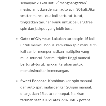
sebanyak 20 kali untuk “menghangatkan”
mesin, lanjutkan dengan auto spin 30 kali. Jika
scatter muncul dua kali berturut-turut,
tingkatkan taruhan kamu untuk peluang free
spin dan jackpot yang lebih besar.
Gates of Olympus:
Lakukan turbo spin 15 kali
untuk memicu bonus, kemudian spin manual 25
kali sambil memperhatikan multiplier yang
mulai muncul. Saat multiplier tinggi muncul
berturut-turut, naikkan taruhan untuk
memaksimalkan kemenangan.
Sweet Bonanza:
Kombinasikan spin manual
dan auto spin, mulai dengan 20 spin manual,
dilanjutkan 15 auto spin cepat. Naikkan
taruhan saat RTP di atas 97% untuk potensi