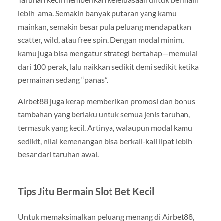
lebih lama. Semakin banyak putaran yang kamu
mainkan, semakin besar pula peluang mendapatkan
scatter, wild, atau free spin. Dengan modal minim,
kamu juga bisa mengatur strategi bertahap—memulai
dari 100 perak, lalu naikkan sedikit demi sedikit ketika
permainan sedang “panas”.
Airbet88 juga kerap memberikan promosi dan bonus
tambahan yang berlaku untuk semua jenis taruhan,
termasuk yang kecil. Artinya, walaupun modal kamu
sedikit, nilai kemenangan bisa berkali-kali lipat lebih
besar dari taruhan awal.
Tips Jitu Bermain Slot Bet Kecil
Untuk memaksimalkan peluang menang di Airbet88,