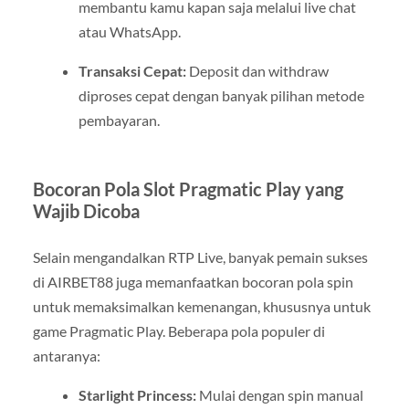
membantu kamu kapan saja melalui live chat
atau WhatsApp.
Transaksi Cepat:
Deposit dan withdraw
diproses cepat dengan banyak pilihan metode
pembayaran.
Bocoran Pola Slot Pragmatic Play yang
Wajib Dicoba
Selain mengandalkan RTP Live, banyak pemain sukses
di AIRBET88 juga memanfaatkan bocoran pola spin
untuk memaksimalkan kemenangan, khususnya untuk
game Pragmatic Play. Beberapa pola populer di
antaranya:
Starlight Princess:
Mulai dengan spin manual