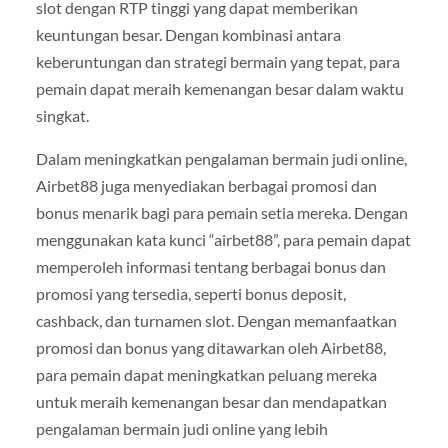
slot dengan RTP tinggi yang dapat memberikan
keuntungan besar. Dengan kombinasi antara
keberuntungan dan strategi bermain yang tepat, para
pemain dapat meraih kemenangan besar dalam waktu
singkat.
Dalam meningkatkan pengalaman bermain judi online,
Airbet88 juga menyediakan berbagai promosi dan
bonus menarik bagi para pemain setia mereka. Dengan
menggunakan kata kunci “airbet88”, para pemain dapat
memperoleh informasi tentang berbagai bonus dan
promosi yang tersedia, seperti bonus deposit,
cashback, dan turnamen slot. Dengan memanfaatkan
promosi dan bonus yang ditawarkan oleh Airbet88,
para pemain dapat meningkatkan peluang mereka
untuk meraih kemenangan besar dan mendapatkan
pengalaman bermain judi online yang lebih