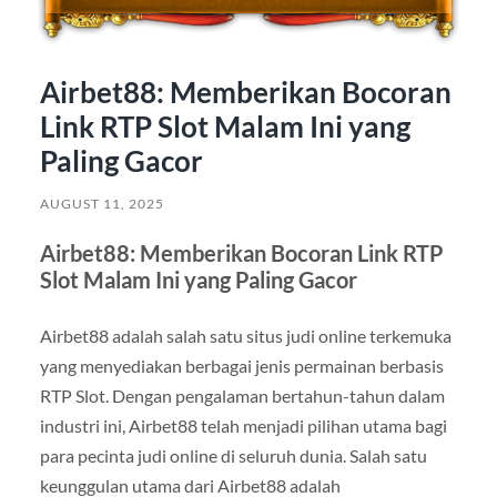
Airbet88: Memberikan Bocoran
Link RTP Slot Malam Ini yang
Paling Gacor
AUGUST 11, 2025
Airbet88: Memberikan Bocoran Link RTP
Slot Malam Ini yang Paling Gacor
Airbet88 adalah salah satu situs judi online terkemuka
yang menyediakan berbagai jenis permainan berbasis
RTP Slot. Dengan pengalaman bertahun-tahun dalam
industri ini, Airbet88 telah menjadi pilihan utama bagi
para pecinta judi online di seluruh dunia. Salah satu
keunggulan utama dari Airbet88 adalah