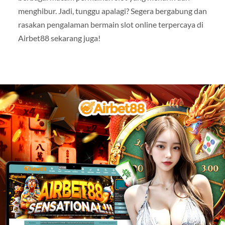
menghibur. Jadi, tunggu apalagi? Segera bergabung dan
rasakan pengalaman bermain slot online terpercaya di
Airbet88 sekarang juga!