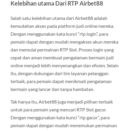
Kelebihan utama Dari RTP Airbet88
Salah satu kelebihan utama dari Airbet88 adalah
kemudahan akses pada platform judi online mereka.
Dengan menggunakan kata kunci “rtp login”, para
pemain dapat dengan mudah mengakses akun mereka
dan memulai permainan RTP Slot. Proses login yang
cepat dan aman membuat pengalaman bermain judi
online menjadi lebih menyenangkan dan efisien. Selain
itu, dengan dukungan dari tim layanan pelanggan
terbaik, para pemain dapat menikmati pengalaman
bermain yang lancar dan tanpa hambatan.
Tak hanya itu, Airbet88 juga menjadi pilihan terbaik
untuk para pemain yang mencari RTP Slot gacor.
Dengan menggunakan kata kunci “rtp gacor”, para
pemain dapat dengan mudah menemukan permainan