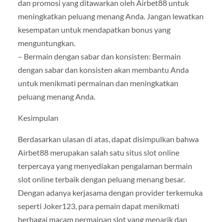
dan promosi yang ditawarkan oleh Airbet88 untuk
meningkatkan peluang menang Anda. Jangan lewatkan
kesempatan untuk mendapatkan bonus yang
menguntungkan.
– Bermain dengan sabar dan konsisten: Bermain
dengan sabar dan konsisten akan membantu Anda
untuk menikmati permainan dan meningkatkan
peluang menang Anda.
Kesimpulan
Berdasarkan ulasan di atas, dapat disimpulkan bahwa
Airbet88 merupakan salah satu situs slot online
terpercaya yang menyediakan pengalaman bermain
slot online terbaik dengan peluang menang besar.
Dengan adanya kerjasama dengan provider terkemuka
seperti Joker123, para pemain dapat menikmati
berbagai macam permainan slot yang menarik dan