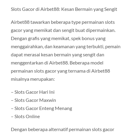
Slots Gacor di Airbet88: Kesan Bermain yang Sengit
Airbet88 tawarkan beberapa type permainan slots
gacor yang memikat dan sengit buat dipermainkan.
Dengan grafis yang memikat, spek bonus yang
menggairahkan, dan keamanan yang terbukti, pemain
dapat merasai kesan bermain yang sengit dan
menggentarkan di Airbet88. Beberapa model
permainan slots gacor yang ternama di Airbet88
misalnya merupakan:
– Slots Gacor Hari Ini
– Slots Gacor Maxwin
– Slots Gacor Enteng Menang
– Slots Online
Dengan beberapa alternatif permainan slots gacor