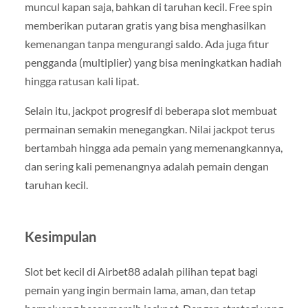
muncul kapan saja, bahkan di taruhan kecil. Free spin
memberikan putaran gratis yang bisa menghasilkan
kemenangan tanpa mengurangi saldo. Ada juga fitur
pengganda (multiplier) yang bisa meningkatkan hadiah
hingga ratusan kali lipat.
Selain itu, jackpot progresif di beberapa slot membuat
permainan semakin menegangkan. Nilai jackpot terus
bertambah hingga ada pemain yang memenangkannya,
dan sering kali pemenangnya adalah pemain dengan
taruhan kecil.
Kesimpulan
Slot bet kecil di Airbet88 adalah pilihan tepat bagi
pemain yang ingin bermain lama, aman, dan tetap