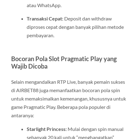
atau WhatsApp.
Transaksi Cepat:
Deposit dan withdraw
diproses cepat dengan banyak pilihan metode
pembayaran.
Bocoran Pola Slot Pragmatic Play yang
Wajib Dicoba
Selain mengandalkan RTP Live, banyak pemain sukses
di AIRBET88 juga memanfaatkan bocoran pola spin
untuk memaksimalkan kemenangan, khususnya untuk
game Pragmatic Play. Beberapa pola populer di
antaranya:
Starlight Princess:
Mulai dengan spin manual
sebanyak 20 kali untuk “menghangatkan”