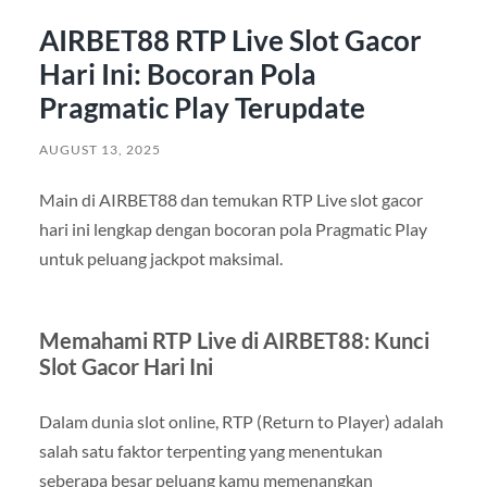
AIRBET88 RTP Live Slot Gacor
Hari Ini: Bocoran Pola
Pragmatic Play Terupdate
AUGUST 13, 2025
Main di AIRBET88 dan temukan RTP Live slot gacor
hari ini lengkap dengan bocoran pola Pragmatic Play
untuk peluang jackpot maksimal.
Memahami RTP Live di AIRBET88: Kunci
Slot Gacor Hari Ini
Dalam dunia slot online, RTP (Return to Player) adalah
salah satu faktor terpenting yang menentukan
seberapa besar peluang kamu memenangkan