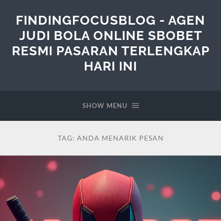
FINDINGFOCUSBLOG - AGEN
JUDI BOLA ONLINE SBOBET
RESMI PASARAN TERLENGKAP
HARI INI
SHOW MENU
TAG:
ANDA MENARIK PESAN