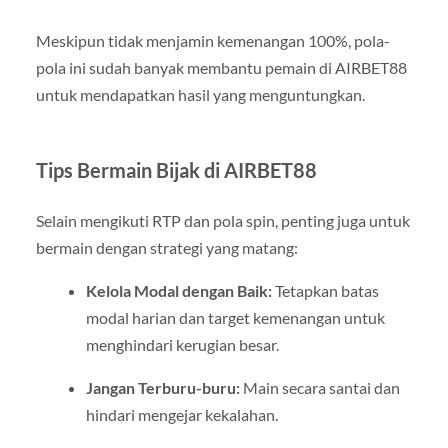
Meskipun tidak menjamin kemenangan 100%, pola-
pola ini sudah banyak membantu pemain di AIRBET88
untuk mendapatkan hasil yang menguntungkan.
Tips Bermain Bijak di AIRBET88
Selain mengikuti RTP dan pola spin, penting juga untuk
bermain dengan strategi yang matang:
Kelola Modal dengan Baik:
Tetapkan batas
modal harian dan target kemenangan untuk
menghindari kerugian besar.
Jangan Terburu-buru:
Main secara santai dan
hindari mengejar kekalahan.