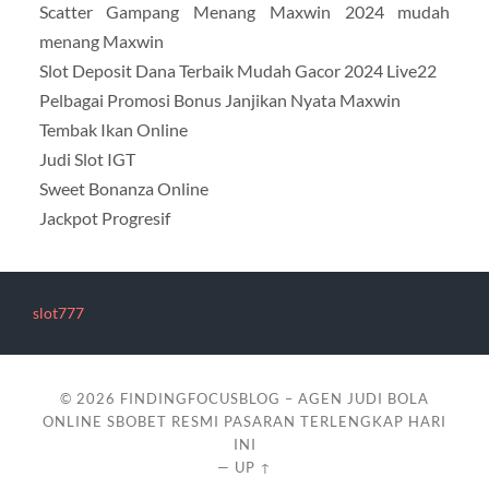
Scatter Gampang Menang Maxwin 2024 mudah
menang Maxwin
Slot Deposit Dana Terbaik Mudah Gacor 2024 Live22
Pelbagai Promosi Bonus Janjikan Nyata Maxwin
Tembak Ikan Online
Judi Slot IGT
Sweet Bonanza Online
Jackpot Progresif
slot777
© 2026
FINDINGFOCUSBLOG – AGEN JUDI BOLA
ONLINE SBOBET RESMI PASARAN TERLENGKAP HARI
INI
—
UP ↑