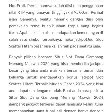
Hot Fruit. Permainannya sudah diisi oleh penggunaan
nilai RTP yang lumayan tinggi, yakni 95.00% ! Perihal
isian Gamenya, begitu menarik dengan diisi oleh
pemakaian tema buah-buahan tropis yang begitu
fresh. Apabila kalian bisa mendapatkan kemenangan di
salah satu simbol terbaiknya, maka jackpotJudi Slot
Scatter Hitam besar bisa kalian raih pada saat itu juga.
Banyak pilihan bocoran Situs Slot Dana Gampang
Menang Maxwin 2024 yang bisa memberika jackpot
besar yang bisa anda mainkan bersama teman dan
keluarga untuk mendapatkan bonus jackpot Slot
Scatter Hitam Terbaik Mudah Gacor 2024 yang bisa
anda dapatkan dengan mudah. Buat anda para pecinta
Situs Slot Dana Gampang Menang Maxwin 2024
gampang jackpot terbesar dapat langsung kesini guna
memenangkan uang tunai asli dengan hanya deposit