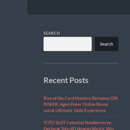
SEARCH
Search
Recent Posts
Rise of the Card Masters Bersama IDN
POKER, Agen Poker Online Resmi
untuk Ultimate Table Experience
TOTO SLOT Celestial Numberverse:
Gerbang Toto 4D dengan Mystic Win