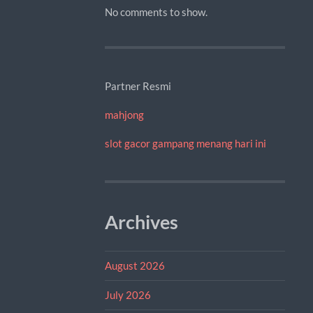
No comments to show.
Partner Resmi
mahjong
slot gacor gampang menang hari ini
Archives
August 2026
July 2026