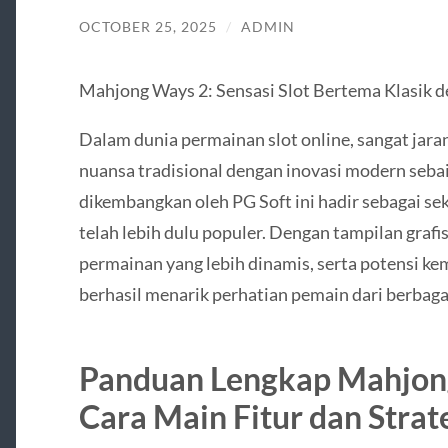
OCTOBER 25, 2025
/
ADMIN
Mahjong Ways 2: Sensasi Slot Bertema Klasik 
Dalam dunia permainan slot online, sangat ja
nuansa tradisional dengan inovasi modern seb
dikembangkan oleh PG Soft ini hadir sebagai s
telah lebih dulu populer. Dengan tampilan graf
permainan yang lebih dinamis, serta potensi k
berhasil menarik perhatian pemain dari berbaga
Panduan Lengkap Mahjong
Cara Main Fitur dan Stra