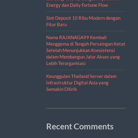
Energy dan Daily Fortune Flow
Slot Deposit 10 Ribu Modern dengan
Fitur Baru
Nama RAJANAGA99 Kembali
Menggema di Tengah Persaingan Ketat
Setelah Menunjukkan Konsistensi
dalam Membangun Jalur Akses yang
Lebih Terorganisasi
Keunggulan Thailand Server dalam
Infrastruktur Digital Asia yang
Semakin Dilirik
Recent Comments