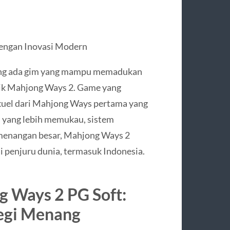
dengan Inovasi Modern
rang ada gim yang mampu memadukan
aik Mahjong Ways 2. Game yang
ekuel dari Mahjong Ways pertama yang
is yang lebih memukau, sistem
emenangan besar, Mahjong Ways 2
i penjuru dunia, termasuk Indonesia.
 Ways 2 PG Soft:
tegi Menang