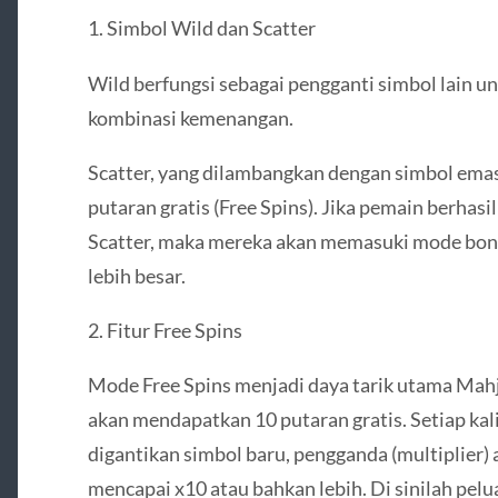
1. Simbol Wild dan Scatter
Wild berfungsi sebagai pengganti simbol lai
kombinasi kemenangan.
Scatter, yang dilambangkan dengan simbol ema
putaran gratis (Free Spins). Jika pemain berhas
Scatter, maka mereka akan memasuki mode bonu
lebih besar.
2. Fitur Free Spins
Mode Free Spins menjadi daya tarik utama Mahj
akan mendapatkan 10 putaran gratis. Setiap ka
digantikan simbol baru, pengganda (multiplier)
mencapai x10 atau bahkan lebih. Di sinilah pe