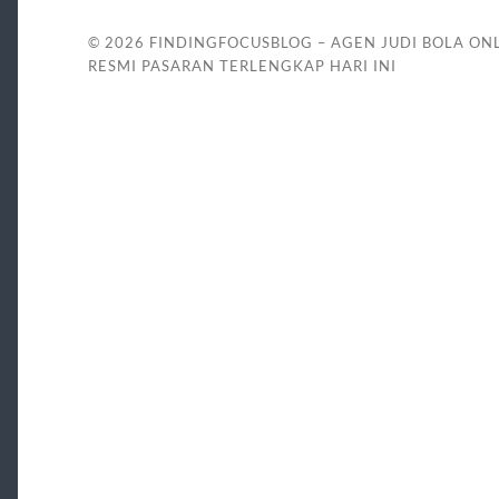
© 2026
FINDINGFOCUSBLOG – AGEN JUDI BOLA ON
RESMI PASARAN TERLENGKAP HARI INI