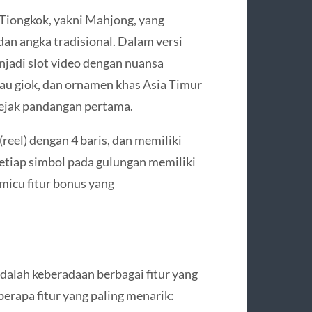
l Tiongkok, yakni Mahjong, yang
dan angka tradisional. Dalam versi
njadi slot video dengan nuansa
jau giok, dan ornamen khas Asia Timur
ejak pandangan pertama.
eel) dengan 4 baris, dan memiliki
Setiap simbol pada gulungan memiliki
micu fitur bonus yang
alah keberadaan berbagai fitur yang
rapa fitur yang paling menarik: