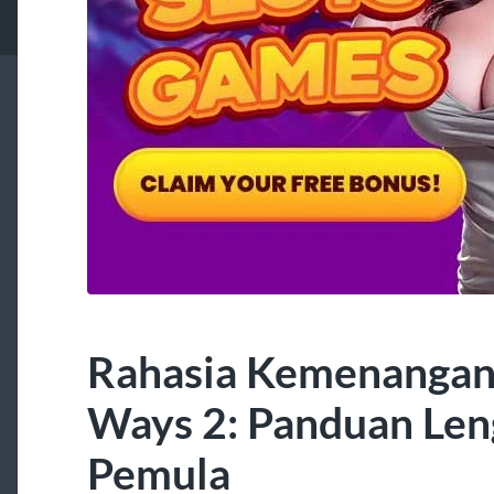
Rahasia Kemenangan
Ways 2: Panduan Len
Pemula