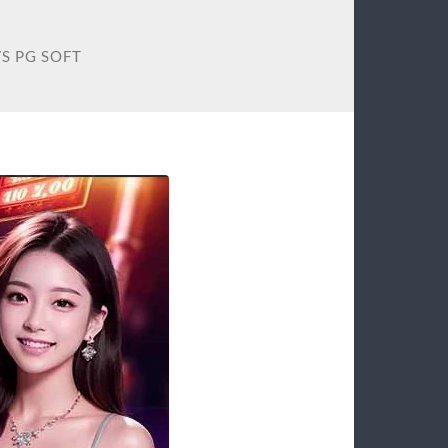
S PG SOFT