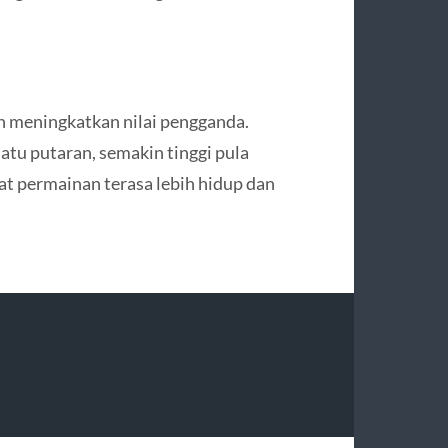
 meningkatkan nilai pengganda.
atu putaran, semakin tinggi pula
t permainan terasa lebih hidup dan