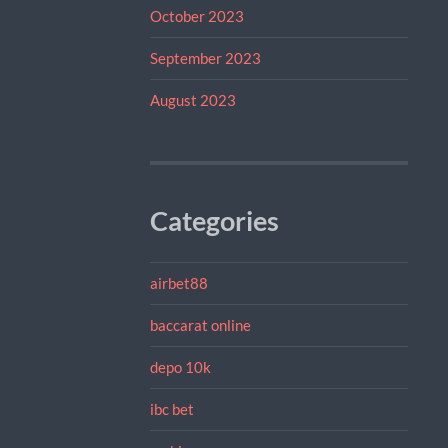
October 2023
September 2023
August 2023
Categories
airbet88
baccarat online
depo 10k
ibc bet