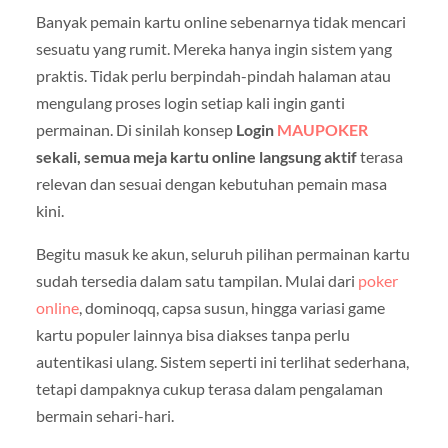
Banyak pemain kartu online sebenarnya tidak mencari
sesuatu yang rumit. Mereka hanya ingin sistem yang
praktis. Tidak perlu berpindah-pindah halaman atau
mengulang proses login setiap kali ingin ganti
permainan. Di sinilah konsep
Login
MAUPOKER
sekali, semua meja kartu online langsung aktif
terasa
relevan dan sesuai dengan kebutuhan pemain masa
kini.
Begitu masuk ke akun, seluruh pilihan permainan kartu
sudah tersedia dalam satu tampilan. Mulai dari
poker
online
, dominoqq, capsa susun, hingga variasi game
kartu populer lainnya bisa diakses tanpa perlu
autentikasi ulang. Sistem seperti ini terlihat sederhana,
tetapi dampaknya cukup terasa dalam pengalaman
bermain sehari-hari.