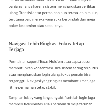
panjang hanya karena sistem mengharuskan verifikasi
ulang. Transisi antar permainan pun terasa lebih mulus,
terutama bagi mereka yang suka berpindah dari meja
poker ke domino atau sebaliknya.
Navigasi Lebih Ringkas, Fokus Tetap
Terjaga
Permainan seperti Texas Hold’em atau capsa susun
membutuhkan konsentrasi. Jika sistem sering terputus
atau mengharuskan login ulang, fokus pemain bisa
terganggu. Navigasi yang ringkas membantu menjaga
ritme permainan tetap stabil.
Tampilan lobby yang langsung aktif setelah login juga
memberi fleksibilitas. Mau bermain di meja taruhan