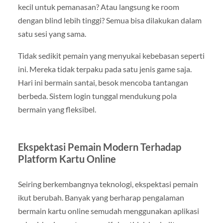
kecil untuk pemanasan? Atau langsung ke room
dengan blind lebih tinggi? Semua bisa dilakukan dalam
satu sesi yang sama.
Tidak sedikit pemain yang menyukai kebebasan seperti
ini. Mereka tidak terpaku pada satu jenis game saja.
Hari ini bermain santai, besok mencoba tantangan
berbeda. Sistem login tunggal mendukung pola
bermain yang fleksibel.
Ekspektasi Pemain Modern Terhadap
Platform Kartu Online
Seiring berkembangnya teknologi, ekspektasi pemain
ikut berubah. Banyak yang berharap pengalaman
bermain kartu online semudah menggunakan aplikasi