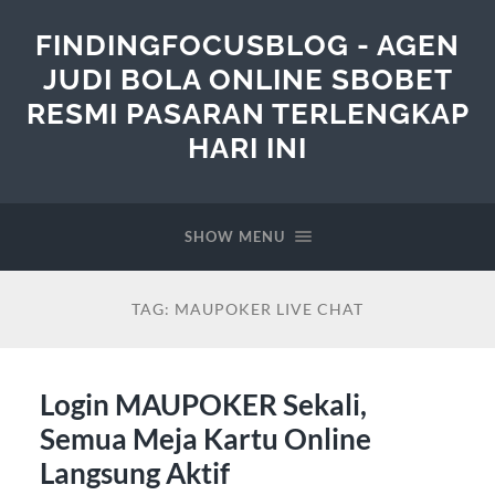
FINDINGFOCUSBLOG - AGEN
JUDI BOLA ONLINE SBOBET
RESMI PASARAN TERLENGKAP
HARI INI
SHOW MENU
TAG:
MAUPOKER LIVE CHAT
Login MAUPOKER Sekali,
Semua Meja Kartu Online
Langsung Aktif