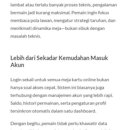
lambat atau terlalu banyak proses teknis, pengalaman
bermain jadi kurang maksimal. Pemain ingin fokus
membaca pola lawan, mengatur strategi taruhan, dan
menikmati dinamika meja—bukan sibuk dengan
masalah teknis.
Lebih dari Sekadar Kemudahan Masuk
Akun
Login sekali untuk semua meja kartu online bukan
hanya soal akses cepat. Sistem ini biasanya juga
terhubung dengan manajemen akun yang lebih rapi.
Saldo, histori permainan, serta pengaturan profil
tersinkron otomatis dalam satu dashboard.
Dengan begitu, pemain tidak perlu khawatir data