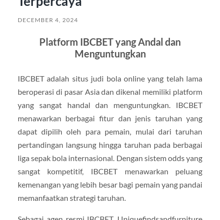
Terpercaya
DECEMBER 4, 2024
Platform IBCBET yang Andal dan
Menguntungkan
IBCBET adalah situs judi bola online yang telah lama
beroperasi di pasar Asia dan dikenal memiliki platform
yang sangat handal dan menguntungkan. IBCBET
menawarkan berbagai fitur dan jenis taruhan yang
dapat dipilih oleh para pemain, mulai dari taruhan
pertandingan langsung hingga taruhan pada berbagai
liga sepak bola internasional. Dengan sistem odds yang
sangat kompetitif, IBCBET menawarkan peluang
kemenangan yang lebih besar bagi pemain yang pandai
memanfaatkan strategi taruhan.
Sebagai agen resmi IBCBET, Uniquefindsandfurniture