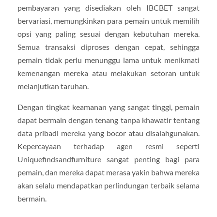
pembayaran yang disediakan oleh IBCBET sangat
bervariasi, memungkinkan para pemain untuk memilih
opsi yang paling sesuai dengan kebutuhan mereka.
Semua transaksi diproses dengan cepat, sehingga
pemain tidak perlu menunggu lama untuk menikmati
kemenangan mereka atau melakukan setoran untuk
melanjutkan taruhan.
Dengan tingkat keamanan yang sangat tinggi, pemain
dapat bermain dengan tenang tanpa khawatir tentang
data pribadi mereka yang bocor atau disalahgunakan.
Kepercayaan terhadap agen resmi seperti
Uniquefindsandfurniture sangat penting bagi para
pemain, dan mereka dapat merasa yakin bahwa mereka
akan selalu mendapatkan perlindungan terbaik selama
bermain.