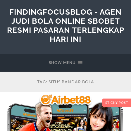
FINDINGFOCUSBLOG - AGEN
JUDI BOLA ONLINE SBOBET
RESMI PASARAN TERLENGKAP
HARI INI
SHOW MENU
TAG:
SITUS BANDAR BOLA
STICKY POST