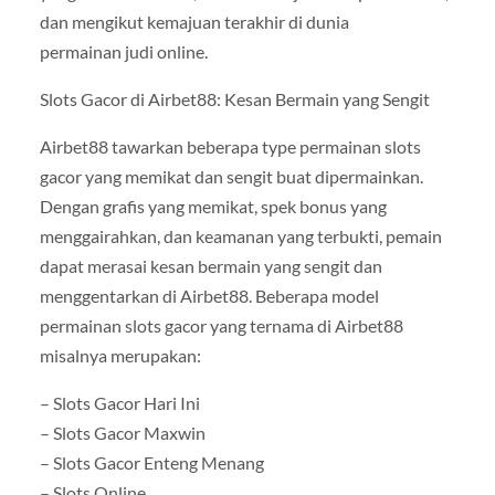
dan mengikut kemajuan terakhir di dunia
permainan judi online.
Slots Gacor di Airbet88: Kesan Bermain yang Sengit
Airbet88 tawarkan beberapa type permainan slots
gacor yang memikat dan sengit buat dipermainkan.
Dengan grafis yang memikat, spek bonus yang
menggairahkan, dan keamanan yang terbukti, pemain
dapat merasai kesan bermain yang sengit dan
menggentarkan di Airbet88. Beberapa model
permainan slots gacor yang ternama di Airbet88
misalnya merupakan:
– Slots Gacor Hari Ini
– Slots Gacor Maxwin
– Slots Gacor Enteng Menang
– Slots Online