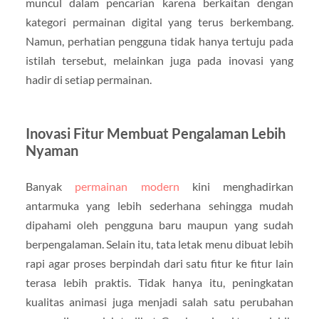
muncul dalam pencarian karena berkaitan dengan
kategori permainan digital yang terus berkembang.
Namun, perhatian pengguna tidak hanya tertuju pada
istilah tersebut, melainkan juga pada inovasi yang
hadir di setiap permainan.
Inovasi Fitur Membuat Pengalaman Lebih
Nyaman
Banyak
permainan modern
kini menghadirkan
antarmuka yang lebih sederhana sehingga mudah
dipahami oleh pengguna baru maupun yang sudah
berpengalaman. Selain itu, tata letak menu dibuat lebih
rapi agar proses berpindah dari satu fitur ke fitur lain
terasa lebih praktis. Tidak hanya itu, peningkatan
kualitas animasi juga menjadi salah satu perubahan