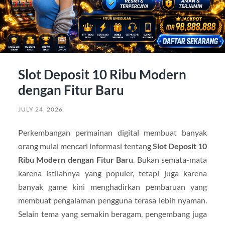
Slot Deposit 10 Ribu Modern
dengan Fitur Baru
JULY 24, 2026
Perkembangan permainan digital membuat banyak
orang mulai mencari informasi tentang
Slot Deposit 10
Ribu Modern dengan Fitur Baru
. Bukan semata-mata
karena istilahnya yang populer, tetapi juga karena
banyak game kini menghadirkan pembaruan yang
membuat pengalaman pengguna terasa lebih nyaman.
Selain tema yang semakin beragam, pengembang juga