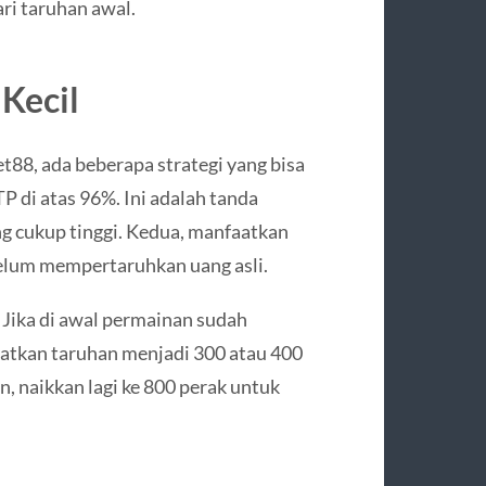
ari taruhan awal.
 Kecil
88, ada beberapa strategi yang bisa
P di atas 96%. Ini adalah tanda
 cukup tinggi. Kedua, manfaatkan
elum mempertaruhkan uang asli.
 Jika di awal permainan sudah
atkan taruhan menjadi 300 atau 400
, naikkan lagi ke 800 perak untuk