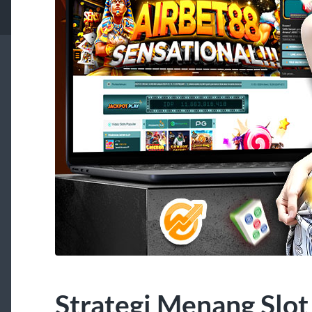
Strategi Menang Slot 