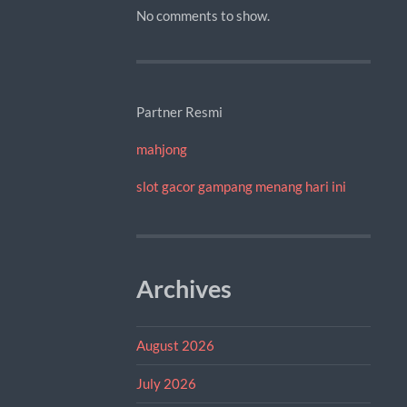
No comments to show.
Partner Resmi
mahjong
slot gacor gampang menang hari ini
Archives
August 2026
July 2026