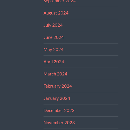
September 2024
August 2024
July 2024
June 2024
May 2024
April 2024
March 2024
February 2024
January 2024
December 2023
November 2023