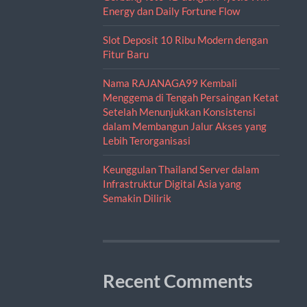
Energy dan Daily Fortune Flow
Slot Deposit 10 Ribu Modern dengan
Fitur Baru
Nama RAJANAGA99 Kembali
Menggema di Tengah Persaingan Ketat
Setelah Menunjukkan Konsistensi
dalam Membangun Jalur Akses yang
Lebih Terorganisasi
Keunggulan Thailand Server dalam
Infrastruktur Digital Asia yang
Semakin Dilirik
Recent Comments