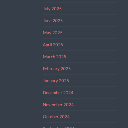
July 2025
June 2025
May 2025
April 2025
March 2025
February 2025
January 2025
December 2024
November 2024
October 2024