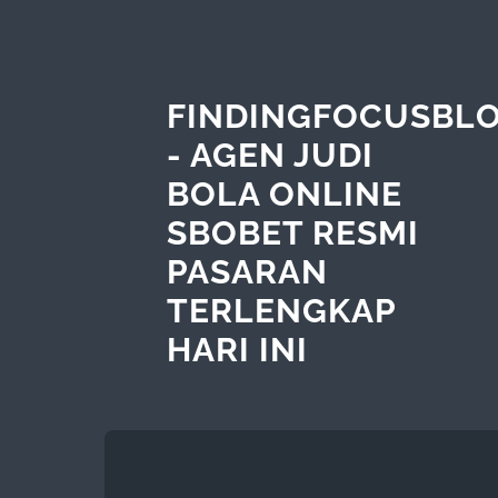
FINDINGFOCUSBL
- AGEN JUDI
BOLA ONLINE
SBOBET RESMI
PASARAN
TERLENGKAP
HARI INI