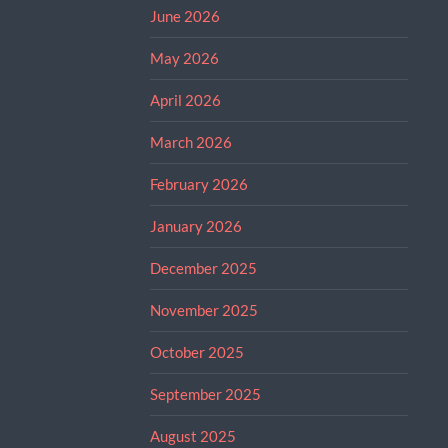
June 2026
May 2026
April 2026
March 2026
February 2026
January 2026
December 2025
November 2025
October 2025
September 2025
August 2025