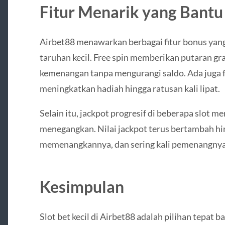
Fitur Menarik yang Bant
Airbet88 menawarkan berbagai fitur bonus yang
taruhan kecil. Free spin memberikan putaran gr
kemenangan tanpa mengurangi saldo. Ada juga fi
meningkatkan hadiah hingga ratusan kali lipat.
Selain itu, jackpot progresif di beberapa slot
menegangkan. Nilai jackpot terus bertambah h
memenangkannya, dan sering kali pemenangnya 
Kesimpulan
Slot bet kecil di Airbet88 adalah pilihan tepat 