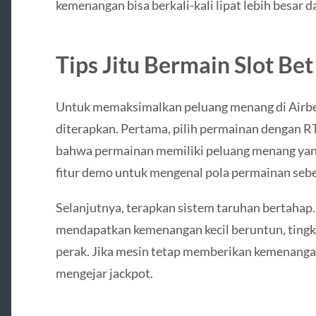
kemenangan bisa berkali-kali lipat lebih besar d
Tips Jitu Bermain Slot Bet
Untuk memaksimalkan peluang menang di Airbet
diterapkan. Pertama, pilih permainan dengan RT
bahwa permainan memiliki peluang menang yang
fitur demo untuk mengenal pola permainan seb
Selanjutnya, terapkan sistem taruhan bertahap.
mendapatkan kemenangan kecil beruntun, tingk
perak. Jika mesin tetap memberikan kemenangan
mengejar jackpot.