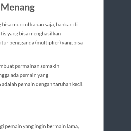
u Menang
 bisa muncul kapan saja, bahkan di
atis yang bisa menghasilkan
tur pengganda (multiplier) yang bisa
 membuat permainan semakin
ingga ada pemain yang
adalah pemain dengan taruhan kecil.
bagi pemain yang ingin bermain lama,