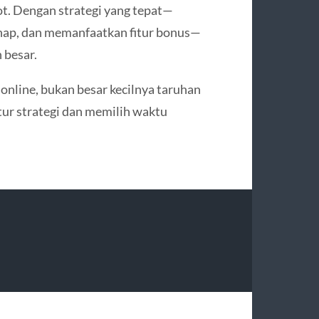
ot. Dengan strategi yang tepat—
hap, dan memanfaatkan fitur bonus—
 besar.
nline, bukan besar kecilnya taruhan
r strategi dan memilih waktu