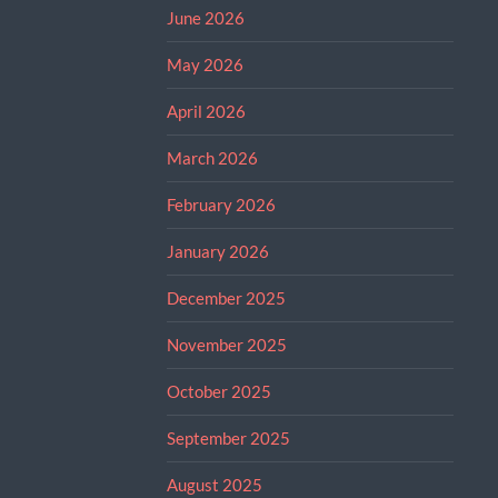
June 2026
May 2026
April 2026
March 2026
February 2026
January 2026
December 2025
November 2025
October 2025
September 2025
August 2025