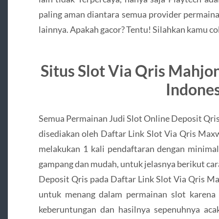
paling aman diantara semua provider permaina
lainnya. Apakah gacor? Tentu! Silahkan kamu cob
Situs Slot Via Qris Mahjo
Indones
Semua Permainan Judi Slot Online Deposit Qris 
disediakan oleh Daftar Link Slot Via Qris Ma
melakukan 1 kali pendaftaran dengan minimal 
gampang dan mudah, untuk jelasnya berikut car
Deposit Qris pada Daftar Link Slot Via Qris Ma
untuk menang dalam permainan slot karena 
keberuntungan dan hasilnya sepenuhnya acak