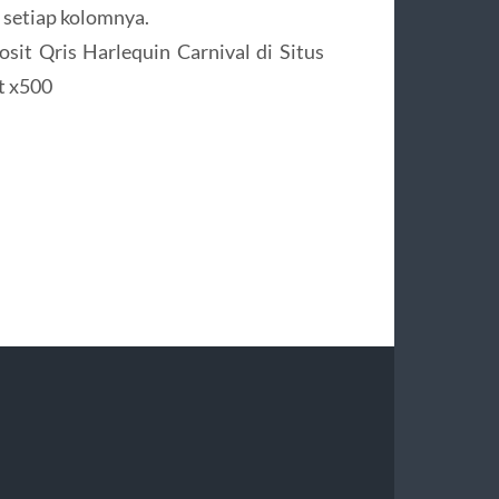
 setiap kolomnya.
osit Qris Harlequin Carnival di Situs
t x500