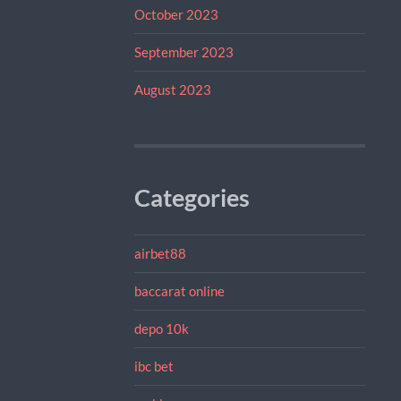
October 2023
September 2023
August 2023
Categories
airbet88
baccarat online
depo 10k
ibc bet