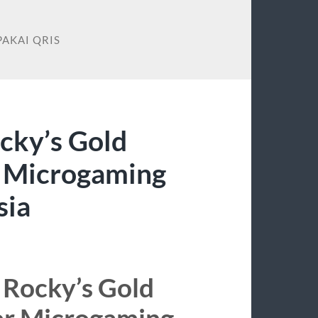
PAKAI QRIS
ocky’s Gold
r Microgaming
sia
s Rocky’s Gold
er Microgaming