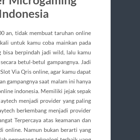
 Indonesia
0 an, tidak membuat taruhan online
sekali untuk kamu coba mainkan pada
bisa berpindah jadi wild, lalu kamu
 secara betul-betul gampangnya. Jadi
 Slot Via Qris online, agar kamu dapat
an gampangnya saat malam ini hanya
online indonesia. Memiliki jejak sepak
Playtech menjadi provider yang paling
aytech berkembang menjadi provider
sangat Terpercaya atas keamanan dan
i online. Namun bukan berarti yang
alah pemegang teknologi terbaik yang