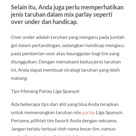
Selain itu, Anda juga perlu memperhatikan
jenis taruhan dalam mix parlay seperti
over under dan handicap.
Over under adalah taruhan yang mengacu pada jumlah
gol dalam pertandingan, sedangkan handicap mengacu
pada pemberian voor atau keunggulan bagi tim yang
diunggulkan. Dengan memahami kedua jenis taruhan
ini, Anda dapat membuat strategi taruhan yang lebih
matang.
Tips Menang Parlay Liga Spanyol
Ada beberapa tips dari ahli yang bisa Anda terapkan
untuk memenangkan taruhan mix
parlay
Liga Spanyol.
Pertama, pilihlah tim favorit Anda dengan seksama.
Jangan terlalu terbuai oleh nama besar tim, namun