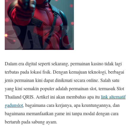
Dalam era digital seperti sekarang, permainan kasino tidak lagi
terbatas pada lokasi fisik. Dengan kemajuan teknologi, berbagai
jenis permainan kini dapat dinikmati secara online. Salah satu
yang kini semakin populer adalah permainan slot, termasuk Slot
Thailand QRIS. Artikel ini akan membahas apa itu
link alternatif
gadunslot
, bagaimana cara kerjanya, apa keuntungannya, dan
bagaimana memanfaatkan game ini tanpa modal dengan cara
bertaruh pada sabung ayam.