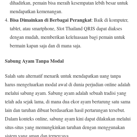
dihadirkan, pemain bisa meraih kesempatan lebih besar untuk
mendapatkan kemenangan.
Bisa Dimainkan di Berbagai Perangkat
: Baik di komputer,
tablet, atau smartphone, Slot Thailand QRIS dapat diakses
dengan mudah, memberikan keleluasaan bagi pemain untuk
bermain kapan saja dan di mana saja.
Sabung Ayam Tanpa Modal
Salah satu alternatif menarik untuk mendapatkan uang tanpa
harus mengeluarkan modal awal di dunia perjudian online adalah
melalui sabung ayam. Sabung ayam adalah sebuah tradisi yang
telah ada sejak lama, di mana dua ekor ayam bertarung satu sama
lain dan taruhan dibuat berdasarkan hasil pertarungan tersebut.
Dalam konteks online, sabung ayam kini dapat dilakukan melalui
situs-situs yang memungkinkan taruhan dengan menggunakan
sistem yang aman dan terpercaya.