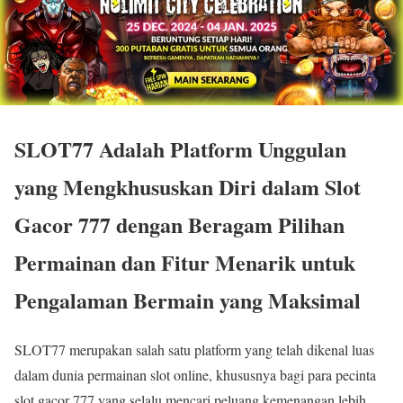
SLOT77 Adalah Platform Unggulan
yang Mengkhususkan Diri dalam Slot
Gacor 777 dengan Beragam Pilihan
Permainan dan Fitur Menarik untuk
Pengalaman Bermain yang Maksimal
SLOT77 merupakan salah satu platform yang telah dikenal luas
dalam dunia permainan slot online, khususnya bagi para pecinta
slot gacor 777 yang selalu mencari peluang kemenangan lebih