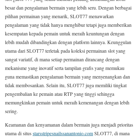
besar dan pengalaman bermain yang lebih seru. Dengan berbagai
pilihan permainan yang menarik, SLOT77 menawarkan
pengalaman yang tidak hanya menghibur tetapi juga memberikan
kesempatan kepada pemain untuk meraih keuntungan dengan
lebih mudah dibandingkan dengan platform lainnya. Keunggulan
utama dari SLOT77 terletak pada koleksi permainan slot yang
sangat variatif, di mana setiap permainan dirancang dengan
mekanisme yang inovatif serta tampilan grafis yang memukau
guna memastikan pengalaman bermain yang menyenangkan dan
tidak membosankan. Selain itu, SLOT77 juga memiliki tingkat
pengembalian ke pemain atau RTP yang tinggi sehingga
memungkinkan pemain untuk meraih kemenangan dengan lebih
sering.
Keamanan dan kenyamanan dalam bermain juga menjadi prioritas
utama di situs
starsstripesnailssanantonio.com
SLOT77, di mana