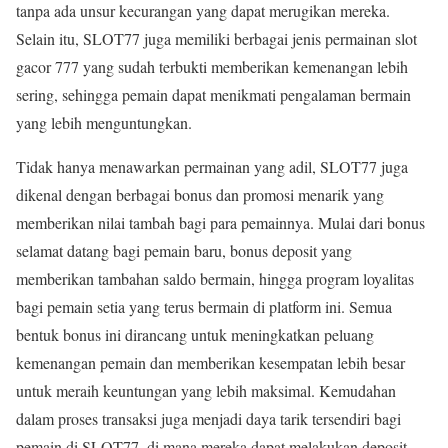
tanpa ada unsur kecurangan yang dapat merugikan mereka.
Selain itu, SLOT77 juga memiliki berbagai jenis permainan slot
gacor 777 yang sudah terbukti memberikan kemenangan lebih
sering, sehingga pemain dapat menikmati pengalaman bermain
yang lebih menguntungkan.
Tidak hanya menawarkan permainan yang adil, SLOT77 juga
dikenal dengan berbagai bonus dan promosi menarik yang
memberikan nilai tambah bagi para pemainnya. Mulai dari bonus
selamat datang bagi pemain baru, bonus deposit yang
memberikan tambahan saldo bermain, hingga program loyalitas
bagi pemain setia yang terus bermain di platform ini. Semua
bentuk bonus ini dirancang untuk meningkatkan peluang
kemenangan pemain dan memberikan kesempatan lebih besar
untuk meraih keuntungan yang lebih maksimal. Kemudahan
dalam proses transaksi juga menjadi daya tarik tersendiri bagi
pemain di SLOT77, di mana mereka dapat melakukan deposit