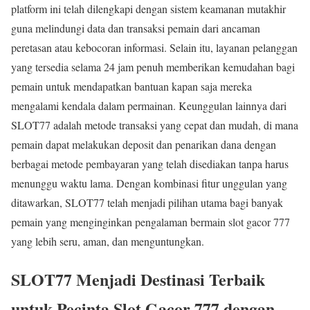
platform ini telah dilengkapi dengan sistem keamanan mutakhir
guna melindungi data dan transaksi pemain dari ancaman
peretasan atau kebocoran informasi. Selain itu, layanan pelanggan
yang tersedia selama 24 jam penuh memberikan kemudahan bagi
pemain untuk mendapatkan bantuan kapan saja mereka
mengalami kendala dalam permainan. Keunggulan lainnya dari
SLOT77 adalah metode transaksi yang cepat dan mudah, di mana
pemain dapat melakukan deposit dan penarikan dana dengan
berbagai metode pembayaran yang telah disediakan tanpa harus
menunggu waktu lama. Dengan kombinasi fitur unggulan yang
ditawarkan, SLOT77 telah menjadi pilihan utama bagi banyak
pemain yang menginginkan pengalaman bermain slot gacor 777
yang lebih seru, aman, dan menguntungkan.
SLOT77 Menjadi Destinasi Terbaik
untuk Pecinta Slot Gacor 777 dengan